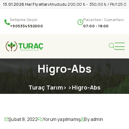
13.01.2026 Hal Fiyatları
Ahududu 200,00 ₺ - 350,00 ₺ / Pk/125 G
İletişime Geçin
Pazartesi- Cumartesi:
+905334592000
07:00 - 18:00
Higro-Abs
Turaç Tarım
> >
Higro-Abs
Şubat 8, 2022
Yorum yapılmamış
By admin