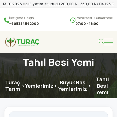
13.01.2026 Hal Fiyatları
Ahududu 200,00 ₺ - 350,00 ₺ / Pk/125 G
İletişime Geçin
Pazartesi- Cumartesi:
+905334592000
07:00 - 18:00
Tahıl Besi Yemi
Tahıl
Turaç
Büyük Baş
>
Yemlerimiz
>
>
Besi
Tarım
Yemlerimiz
Yemi