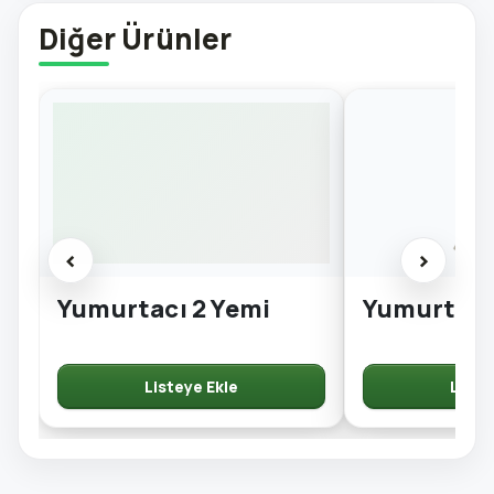
Diğer Ürünler
‹
›
Yumurtacı 2 Yemi
Yumurtacı
Listeye Ekle
Liste