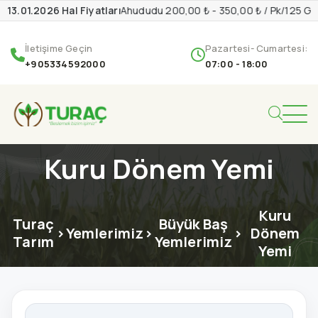
13.01.2026 Hal Fiyatları
Ahududu 200,00 ₺ - 350,00 ₺ / Pk/125 G
İletişime Geçin
Pazartesi- Cumartesi:
+905334592000
07:00 - 18:00
Kuru Dönem Yemi
Kuru
Turaç
Büyük Baş
>
Yemlerimiz
>
>
Dönem
Tarım
Yemlerimiz
Yemi