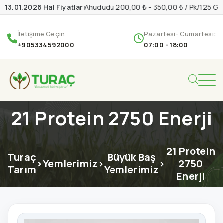
13.01.2026 Hal Fiyatları
Ahududu 200,00 ₺ - 350,00 ₺ / Pk/125 G
İletişime Geçin
Pazartesi- Cumartesi:
+905334592000
07:00 - 18:00
21 Protein 2750 Enerji
21 Protein
Turaç
Büyük Baş
>
Yemlerimiz
>
>
2750
Tarım
Yemlerimiz
Enerji