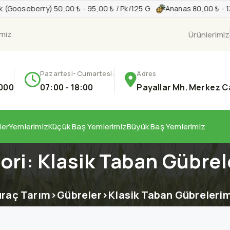
k (Gooseberry) 50,00 ₺ - 95,00 ₺ / Pk/125 G
Ananas 80,00 ₺ - 13
imiz
Ürünlerimiz
Pazartesi- Cumartesi:
Adres
000
07:00 - 18:00
Payallar Mh. Merkez C
ler
Yemlerimiz
Küçük Baş Yemlerimiz
Büyük Baş Yemlerimiz
ori:
Klasik Taban Gübrel
raç Tarım
>
Gübreler
>
Klasik Taban Gübreleri