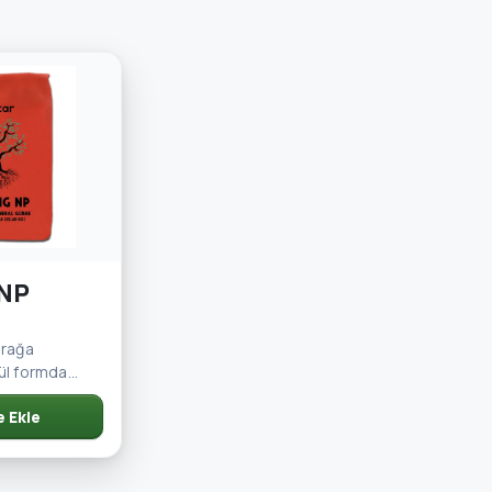
 NP
prağa
ül formda
 içeren bir
e Ekle
rünüdür.…