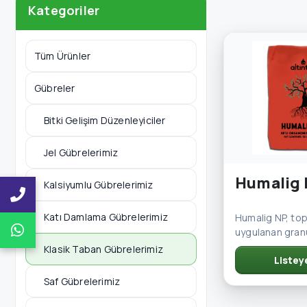
Kategoriler
Tüm Ürünler
Gübreler
Bitki Gelişim Düzenleyiciler
Jel Gübrelerimiz
Humalig
Kalsiyumlu Gübrelerimiz
Katı Damlama Gübrelerimiz
Humalig NP, to
uygulanan gran
doğal humik asit
Klasik Taban Gübrelerimiz
Listey
toprak ıslahı ü
Saf Gübrelerimiz