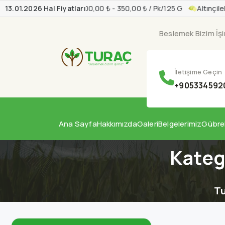
13.01.2026 Hal Fiyatları
Ahududu 200,00 ₺ - 350,00 ₺ / Pk/125 G
Altınçile
Beslemek Bizim İş
İletişime Geçin
+905334592
Ana Sayfa
Hakkımızda
Galeri
Belgelerimiz
Gübre
Kateg
Tu