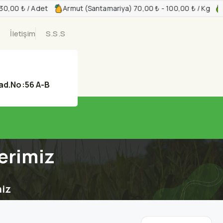
0,00 ₺ / Adet
Armut (Santamariya) 70,00 ₺ - 100,00 ₺ / Kg
İletişim
S.S.S
ad.No:56 A-B
erimiz
miz